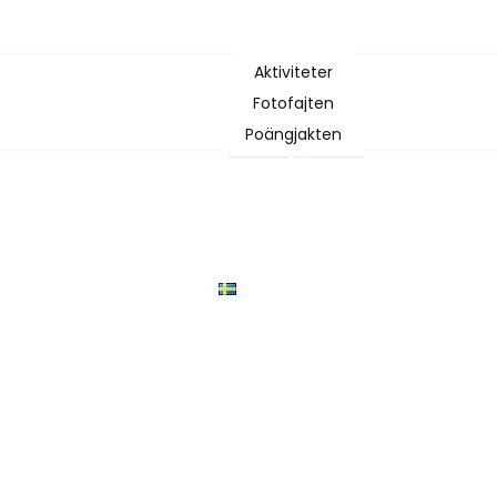
Aktiviteter
Fotofajten
Poängjakten
Slussguiden
Vanliga frågor och svar
Kontakt
Sponsorer
Svenska