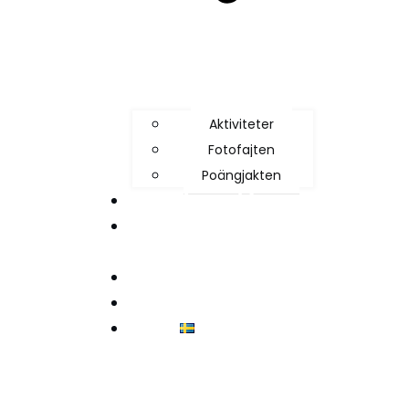
Aktiviteter
Fotofajten
Poängjakten
Slussguiden
Vanliga frågor och
svar
Kontakt
Sponsorer
Svenska