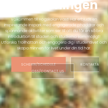
Inslussningen
Välkommen till Högskolan Väst! Här erbjuds en
inspirerande inspark med engagerade phaddrar och
spännande aktivititer som ser till att du får en så bra
introduktion till staden och studierna som möjligt!
Utforska Trollhättan och engagera dig i studentlivet och
skapa minnen för livet under din tid här.
SCHEMA/SCHEDULE
KONTAKTA
OSS/CONTACT US